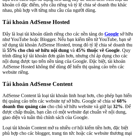
khoản có đặc điểm, yêu cầu riêng và tỷ lệ chia sẻ doanh thu khác
nhau, phù hợp với từng nhu cầu của người dùng.
Tài khoản AdSense Hosted
Đây là loại tài khoản dành riêng cho các nền tảng do
Google
sở hữu
như YouTube hoặc Blogger. Nếu bạn kiếm tiền từ YouTube, bạn sẽ
sử dụng tài khoản AdSense Hosted, trong đó tỷ lệ chia sẻ doanh thu
là
55% cho chủ sở hữu nội dung
và
45% thuộc về Google
. Quy
trình đăng ký tài khoản đơn giản hơn, nhưng chỉ áp dụng cho các
nội dung được tạo trên nền tảng của Google. Đặc biệt, tài khoản
AdSense Hosted không thể dùng để hiển thị quảng cáo trên các
website riêng.
Tài khoản AdSense Content
AdSense Content là loại tài khoản linh hoạt hơn, cho phép bạn hiển
thị quảng cáo trên các website tự sở hữu. Google sẽ chia sẻ
68%
doanh thu quảng cáo
cho chủ sở hữu website và giữ lại
32%
. Để
được chấp thuận, bạn cần có một website đạt chuẩn về nội dung,
giao diện và tuân thủ chính sách của Google.
Loại tài khoản Content mở ra nhiều cơ hội kiếm tiền hơn, đặc biệt
phù hợp cho các blogger, trang tin tức hoặc các website thương mại