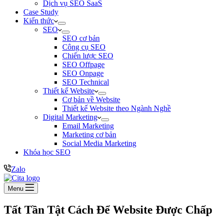
Dịch vụ SEO SaaS
Case Study
Kiến thức
SEO
SEO cơ bản
Công cụ SEO
Chiến lược SEO
SEO Offpage
SEO Onpage
SEO Technical
Thiết kế Website
Cơ bản về Website
Thiết kế Website theo Ngành Nghề
Digital Marketing
Email Marketing
Marketing cơ bản
Social Media Marketing
Khóa học SEO
Zalo
Menu
Tất Tần Tật Cách Để Website Được Chấp