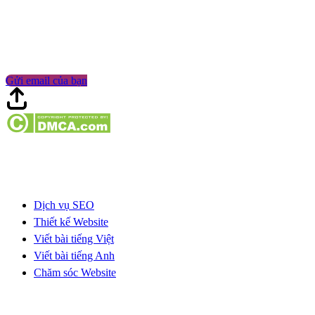
Sẵn sàng nâng tầm sự hiện diện trực tuyến của bạn? Liên hệ với
CITA nhận tư vấn miễn phí và tìm hiểu cách dịch vụ SEO của chúng
tôi giúp doanh nghiệp bạn phát triển.
Gửi email của bạn
Truy cập nhanh
Dịch vụ SEO
Thiết kế Website
Viết bài tiếng Việt
Viết bài tiếng Anh
Chăm sóc Website
Kiến thức