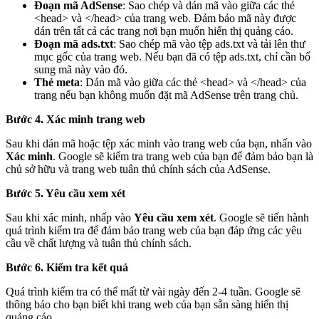
Đoạn mã AdSense
: Sao chép và dán mã vào giữa các thẻ
<head> và </head> của trang web. Đảm bảo mã này được
dán trên tất cả các trang nơi bạn muốn hiển thị quảng cáo.
Đoạn mã ads.txt
: Sao chép mã vào tệp ads.txt và tải lên thư
mục gốc của trang web. Nếu bạn đã có tệp ads.txt, chỉ cần bổ
sung mã này vào đó.
Thẻ meta
: Dán mã vào giữa các thẻ <head> và </head> của
trang nếu bạn không muốn đặt mã AdSense trên trang chủ.
Bước 4. Xác minh trang web
Sau khi dán mã hoặc tệp xác minh vào trang web của bạn, nhấn vào
Xác minh
. Google sẽ kiểm tra trang web của bạn để đảm bảo bạn là
chủ sở hữu và trang web tuân thủ chính sách của AdSense.
Bước 5. Yêu cầu xem xét
Sau khi xác minh, nhấp vào
Yêu cầu xem xét
. Google sẽ tiến hành
quá trình kiểm tra để đảm bảo trang web của bạn đáp ứng các yêu
cầu về chất lượng và tuân thủ chính sách.
Bước 6. Kiểm tra kết quả
Quá trình kiểm tra có thể mất từ vài ngày đến 2-4 tuần. Google sẽ
thông báo cho bạn biết khi trang web của bạn sẵn sàng hiển thị
quảng cáo.