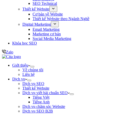
SEO Technical
Thiết kế Website
Cơ bản về Website
Thiết kế Website theo Ngành Nghề
Digital Marketing
Email Marketing
Marketing cơ bản
Social Media Marketing
Khóa học SEO
Zalo
Giới thiệu
Về chúng tôi
Liên hệ
Dịch vụ
Dịch vụ SEO
Thiết kế Website
Dịch vụ viết bài chuẩn SEO
Tiếng Việt
Tiếng Anh
Dịch vụ chăm sóc Website
Dịch vụ SEO B2B