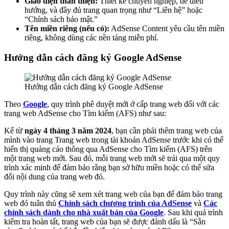
Giao diện thân thiện:
Thiết kế chuyên nghiệp, dễ điều
hướng, và đầy đủ trang quan trọng như “Liên hệ” hoặc
“Chính sách bảo mật.”
Tên miền riêng (nếu có):
AdSense Content yêu cầu tên miền
riêng, không dùng các nền tảng miễn phí.
Hướng dẫn cách đăng ký Google AdSense
Hướng dẫn cách đăng ký Google AdSense
Theo
Google
, quy trình phê duyệt mới ở cấp trang web đối với các
trang web AdSense cho Tìm kiếm (AFS) như sau:
Kể từ
ngày 4 tháng 3 năm 2024
, bạn cần phải thêm trang web của
mình vào trang Trang web trong tài khoản AdSense trước khi có thể
hiển thị quảng cáo thông qua AdSense cho Tìm kiếm (AFS) trên
một trang web mới. Sau đó, mỗi trang web mới sẽ trải qua một quy
trình xác minh để đảm bảo rằng bạn sở hữu miền hoặc có thể sửa
đổi nội dung của trang web đó.
Quy trình này cũng sẽ xem xét trang web của bạn để đảm bảo trang
web đó tuân thủ
Chính sách chương trình của AdSense
và
Các
chính sách dành cho nhà xuất bản của Google
. Sau khi quá trình
kiểm tra hoàn tất, trang web của bạn sẽ được đánh dấu là “Sẵn