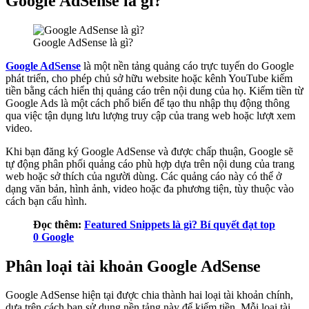
Google AdSense là gì?
Google AdSense là gì?
Google AdSense
là một nền tảng quảng cáo trực tuyến do Google
phát triển, cho phép chủ sở hữu website hoặc kênh YouTube kiếm
tiền bằng cách hiển thị quảng cáo trên nội dung của họ. Kiếm tiền từ
Google Ads là một cách phổ biến để tạo thu nhập thụ động thông
qua việc tận dụng lưu lượng truy cập của trang web hoặc lượt xem
video.
Khi bạn đăng ký Google AdSense và được chấp thuận, Google sẽ
tự động phân phối quảng cáo phù hợp dựa trên nội dung của trang
web hoặc sở thích của người dùng. Các quảng cáo này có thể ở
dạng văn bản, hình ảnh, video hoặc đa phương tiện, tùy thuộc vào
cách bạn cấu hình.
Đọc thêm:
Featured Snippets là gì? Bí quyết đạt top
0 Google
Phân loại tài khoản Google AdSense
Google AdSense hiện tại được chia thành hai loại tài khoản chính,
dựa trên cách bạn sử dụng nền tảng này để kiếm tiền. Mỗi loại tài