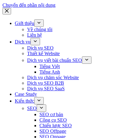
Chuyển đến phần nội dung
Giới thiệu
Về chúng tôi
Liên hệ
Dịch vụ
Dịch vụ SEO
Thiết kế Website
Dịch vụ viết bài chuẩn SEO
Tiếng Việt
Tiếng Anh
Dịch vụ chăm sóc Website
Dịch vụ SEO B2B
Dịch vụ SEO SaaS
Case Study
Kiến thức
SEO
SEO cơ bản
Công cụ SEO
Chiến lược SEO
SEO Offpage
SEO Onpage