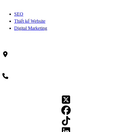
SEO
Thiết kế Website
Digital Marketing
Liên hệ
72 Đ. Nguyễn Thị Minh Khai, Phường 6, Quận 3, Hồ Chí Minh
Mobile - 0584740021