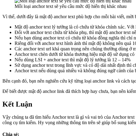
Mỗi loại anchor text sẽ yêu cầu mức độ hiển thị khác nhau
Vì thế, dưới đây là mật độ anchor text phù hợp cho mỗi bài viết, mời
Mật độ anchor text lý tưởng là có chứa từ khóa chính xác. Với
Đối với anchor text chứa từ khóa phụ, thì mật độ anchor text 
Nếu bạn dùng anchor text có chứa từ khóa đồng nghĩa thì chỉ
Riêng đối với anchor text hình ảnh thì mật độ không nên quá 1
Các anchor text url khá quan trọng nên chúng thường dùng ở 
Anchor text chèn dưới từ khóa thương hiệu mật độ sử dụng có 
Nếu dùng LSI + anchor text thì mật độ lý tưởng là 12 – 14%
Sử dụng anchor text trong lĩnh vực và có độ dài nhất định thì 
Anchor text nếu dùng quá nhiều và không đúng ngữ cảnh của bà
Bên cạnh đó, bạn nên nghiên cứu kỹ từng loại anchor link và cách tạ
Để biết được mật độ anchor link đã thích hợp hay chưa, bạn nên kiểm t
Kết Luận
Vậy chúng ta đã tìm hiểu Anchor text là gì và vai trò của Anchor te
công cụ tìm kiếm. Hy vọng những thông tin trên sẽ giúp bổ sung kiến 
Chia sẻ: