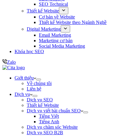
SEO Technical
Thiết kế Website
Cơ bản về Website
Thiết kế Website theo Ngành Nghề
Digital Marketing
Email Marketing
Marketing cơ bản
Social Media Marketing
Khóa học SEO
Zalo
Giới thiệu
Về chúng tôi
Liên hệ
Dịch vụ
Dịch vụ SEO
Thiết kế Website
Dịch vụ viết bài chuẩn SEO
Tiếng Việt
Tiếng Anh
Dịch vụ chăm sóc Website
Dịch vụ SEO B2B