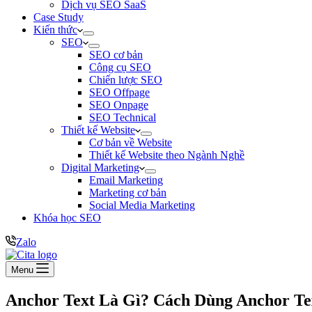
Dịch vụ SEO SaaS
Case Study
Kiến thức
SEO
SEO cơ bản
Công cụ SEO
Chiến lược SEO
SEO Offpage
SEO Onpage
SEO Technical
Thiết kế Website
Cơ bản về Website
Thiết kế Website theo Ngành Nghề
Digital Marketing
Email Marketing
Marketing cơ bản
Social Media Marketing
Khóa học SEO
Zalo
Menu
Anchor Text Là Gì? Cách Dùng Anchor Te