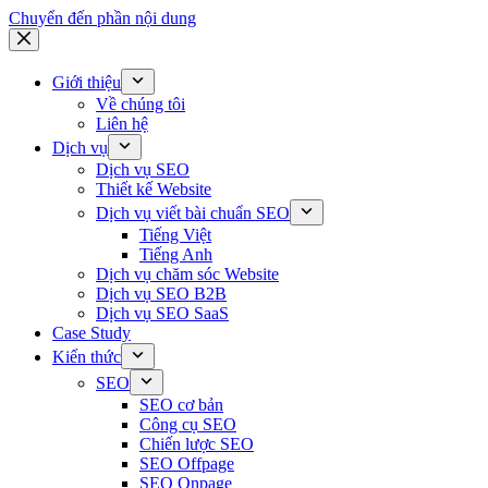
Chuyển đến phần nội dung
Giới thiệu
Về chúng tôi
Liên hệ
Dịch vụ
Dịch vụ SEO
Thiết kế Website
Dịch vụ viết bài chuẩn SEO
Tiếng Việt
Tiếng Anh
Dịch vụ chăm sóc Website
Dịch vụ SEO B2B
Dịch vụ SEO SaaS
Case Study
Kiến thức
SEO
SEO cơ bản
Công cụ SEO
Chiến lược SEO
SEO Offpage
SEO Onpage