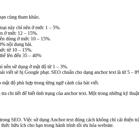
 bạn cùng tham khảo.
 loại này chỉ nên ở mức 1 – 5%.
nên ở mức 12 – 15%.
 nên dùng ở mức 10 – 15%.
0% nội dung bài.
mức từ 10 – 15%.
thể lên đến 35 – 40%
chỉ nên sử dụng ở mật độ từ 1 – 3%.
i viết sẽ bị Google phạt. SEO chuẩn cho dạng anchor text là từ 5 – 8
o mật độ phù hợp trong từng ngữ cảnh của bài viết.
ra chi tiết để biết tình trạng của anchor text. Một trong những kỹ thuậ
xt trong SEO. Việc sử dụng Anchor text đúng cách không chỉ cải thiện t
thức hữu ích cho bạn trong hành trình tối ưu hóa website.